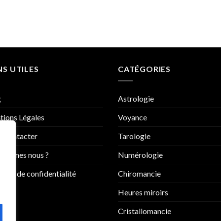
NS UTILES
CATÉGORIES
g
Astrologie
ions Légales
Voyance
 contacter
Tarologie
sommes nous ?
Numérologie
tique de confidentialité
Chiromancie
Heures miroirs
Cristallomancie