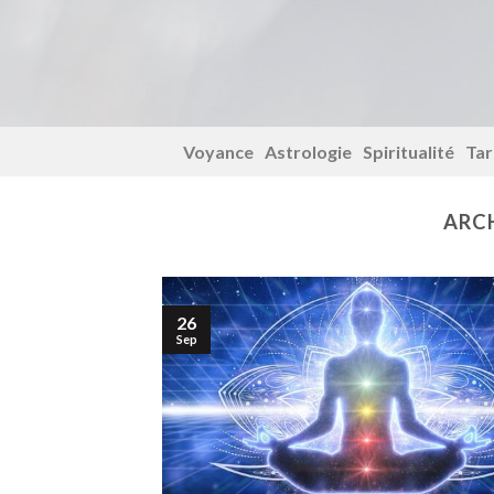
Skip
to
content
Voyance
Astrologie
Spiritualité
Tar
ARCH
26
Sep