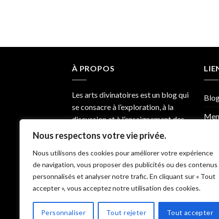
À PROPOS
LIE
Les arts divinatoires est un blog qui
Blo
se consacre à l’exploration, à la
Ment
discussion et à l’enseignement des
différentes pratiques divinatoires.
Nous respectons votre vie privée.
Nous
Vous y retrouverez une variété de
Nous utilisons des cookies pour améliorer votre expérience
Qui 
contenus liés aux arts divinatoires
de navigation, vous proposer des publicités ou des contenus
telles que la cartomancie, la
Poli
personnalisés et analyser notre trafic. En cliquant sur « Tout
tarologie, l’astrologie, la
accepter », vous acceptez notre utilisation des cookies.
numérologie, et bien d’autres.
Personnaliser
Tout rejeter
Tout accepter