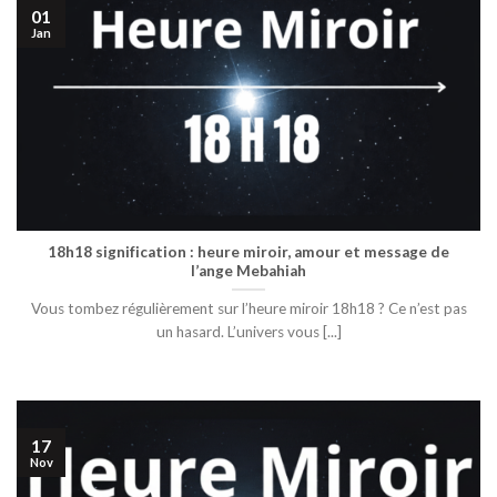
01
Jan
18h18 signification : heure miroir, amour et message de
l’ange Mebahiah
Vous tombez régulièrement sur l’heure miroir 18h18 ? Ce n’est pas
un hasard. L’univers vous [...]
17
Nov