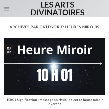
LES ARTS
Skip
to
DIVINATOIRES
content
ARCHIVES PAR CATÉGORIE:
HEURES MIROIRS
07
Jan
10h01 Signification : message spirituel de cette heure miroir
inversée