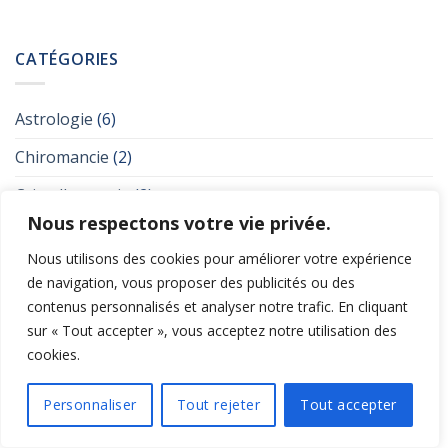
Alternative:
CATÉGORIES
Astrologie
(6)
Chiromancie
(2)
Cristallomancie
(2)
Nous respectons votre vie privée.
Heures miroirs
(29)
Nous utilisons des cookies pour améliorer votre expérience
Numérologie
(19)
de navigation, vous proposer des publicités ou des
contenus personnalisés et analyser notre trafic. En cliquant
Spiritualité
(27)
sur « Tout accepter », vous acceptez notre utilisation des
Tarologie
(13)
cookies.
Voyance
(10)
Personnaliser
Tout rejeter
Tout accepter
ARCHIVES