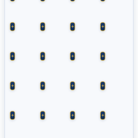
9
DAME
DAME
VALET
♠
♦
♣
♠
ROI
ROI
9
AS
♣
♠
♥
♠
VALET
VALET
VALET
DAME
♥
♦
♣
♦
7
10
AS
7
♥
♥
♥
♥
AS
8
10
9