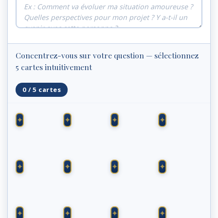
Concentrez-vous sur votre question — sélectionnez
5 cartes intuitivement
0 / 5 cartes
♣
♣
♣
♥
7
8
10
DAME
♦
♠
♥
♣
AS
7
ROI
ROI
♦
♦
♣
♦