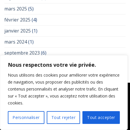
mars 2025
(5)
février 2025
(4)
janvier 2025
(1)
mars 2024
(1)
septembre 2023
(6)
Nous respectons votre vie privée.
Nous utilisons des cookies pour améliorer votre expérience
de navigation, vous proposer des publicités ou des
contenus personnalisés et analyser notre trafic. En cliquant
À PROPOS
sur « Tout accepter », vous acceptez notre utilisation des
cookies.
Les arts divinatoires est un blog qui se consacre à
Personnaliser
Tout rejeter
Tout accepter
l’exploration, à la discussion et à l’enseignement des
différentes pratiques divinatoires. Vous y retrouverez