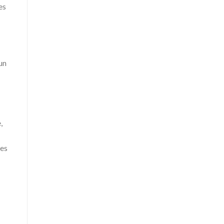
es
un
,
les