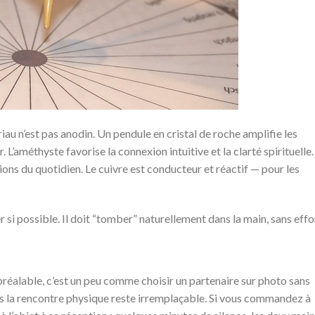
riau n’est pas anodin. Un pendule en cristal de roche amplifie les
 L’améthyste favorise la connexion intuitive et la clarté spirituelle.
tions du quotidien. Le cuivre est conducteur et réactif — pour les
r si possible. Il doit “tomber” naturellement dans la main, sans effo
u préalable, c’est un peu comme choisir un partenaire sur photo sans
s la rencontre physique reste irremplaçable. Si vous commandez à