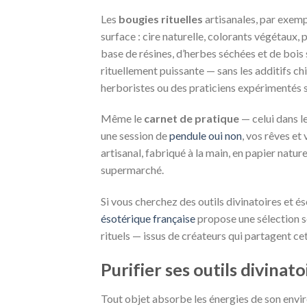
Les
bougies rituelles
artisanales, par exem
surface : cire naturelle, colorants végétaux, 
base de résines, d’herbes séchées et de bois 
rituellement puissante — sans les additifs ch
herboristes ou des praticiens expérimentés s
Même le
carnet de pratique
— celui dans l
une session de
pendule oui non
, vos rêves et
artisanal, fabriqué à la main, en papier naturel
supermarché.
Si vous cherchez des outils divinatoires et é
ésotérique française
propose une sélection s
rituels — issus de créateurs qui partagent c
Purifier ses outils divinato
Tout objet absorbe les énergies de son envir