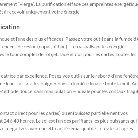
rarement “vierge”. La purification efface ces empreintes énergétiqu
rêt à recevoir uniquement votre énergie.
fication
due et l’une des plus efficaces. Passez votre outil dans la fumée d’
 encens de résine (copal, oliban) — en visualisant les énergies
s le tour complet de l’objet, face et dos pour les cartes, toutes les
ficatrice par excellence. Posez vos outils sur le rebord d’une fenêtre
ine lune. Laissez-les baigner dans la lumière lunaire toute la nuit. Au
s. Méthode douce, sans manipulation — idéale pour les cristaux fragi
ontact direct pour les cartes) ou enfouissez partiellement vos
 24 à 48 heures. Le sel est l’un des purifiants les plus puissants qui
 et négatives avec une efficacité remarquable. Jetez le sel après