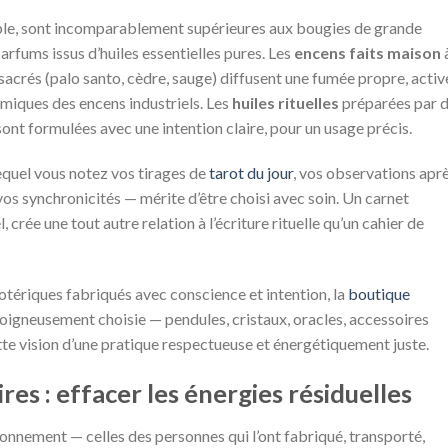
ple, sont incomparablement supérieures aux bougies de grande
parfums issus d’huiles essentielles pures. Les
encens faits maison
sacrés (palo santo, cèdre, sauge) diffusent une fumée propre, activ
imiques des encens industriels. Les
huiles rituelles
préparées par 
ont formulées avec une intention claire, pour un usage précis.
equel vous notez vos tirages de
tarot du jour
, vos observations apr
 vos synchronicités — mérite d’être choisi avec soin. Un carnet
, crée une tout autre relation à l’écriture rituelle qu’un cahier de
sotériques fabriqués avec conscience et intention, la
boutique
oigneusement choisie — pendules, cristaux, oracles, accessoires
ette vision d’une pratique respectueuse et énergétiquement juste.
ires : effacer les énergies résiduelles
onnement — celles des personnes qui l’ont fabriqué, transporté,