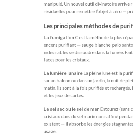
manipulé. Un nouvel outil divinatoire arrive 
résiduelles pour remettre l’objet à zéro — p
Les principales méthodes de puri
La fumigation
C’est la méthode la plus répan
encens purifiant — sauge blanche, palo santo,
indésirables se dissoudre dans la fumée. Faite
faces pour les cristaux.
La lumière lunaire
La pleine lune est la puri
sur un balcon ou dans un jardin, la nuit de ple
matin, ils sont à la fois purifiés et rechargé
et les jeux de cartes.
Le sel sec ou le sel de mer
Entourez (sans c
cristaux dans du sel marin non raffiné pendant
existent — il absorbe les énergies stagnantes
usage.