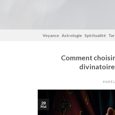
Skip
to
content
Voyance
Astrologie
Spiritualité
Tar
Comment choisir, 
divinatoires
POSTÉ 
28
Mai