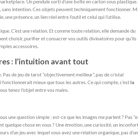
 marketplace. Un pendule sorti d’une boîte en carton sous plastique
e, sans intention. Ces objets peuvent techniquement fonctionner. M
ne présence, un lien réel entre l’outil et celui qui l’utilise.
nique. C’est une relation. Et comme toute relation, elle demande du
ment choisir, purifier et consacrer vos outils divinatoires pour qu’ils
imples accessoires.
res : l’intuition avant tout
le. Pas de jeu de tarot “objectivement meilleur”, pas de cristal
i fonctionnerait mieux que tous les autres. Ce qui compte, c’est
la
us tenez l’objet entre vos mains.
vous une question simple : est-ce que les images me parlent ? Pas “e
éent quelque chose en vous ? Une émotion, une curiosité, un inconfor
ours d’un jeu avec lequel vous avez une relation organique, pas d’un