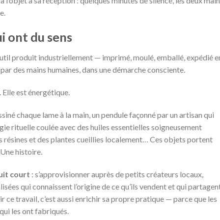
 l’objet à sa réception : quelques minutes de silence, les deux mai
e.
i ont du sens
outil produit industriellement — imprimé, moulé, emballé, expédié e
, par des mains humaines, dans une démarche consciente.
 Elle est énergétique.
essiné chaque lame à la main, un pendule façonné par un artisan qui
ugie rituelle coulée avec des huiles essentielles soigneusement
s résines et des plantes cueillies localement… Ces objets portent
Une histoire.
uit court
: s’approvisionner auprès de petits créateurs locaux,
isées qui connaissent l’origine de ce qu’ils vendent et qui partagen
r ce travail, c’est aussi enrichir sa propre pratique — parce que les
qui les ont fabriqués.