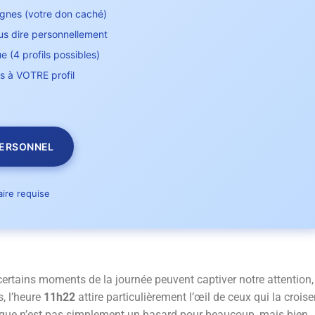
gnes (votre don caché)
us dire personnellement
 (4 profils possibles)
s à VOTRE profil
PERSONNEL
ire requise
 certains moments de la journée peuvent captiver notre attention,
, l’heure
11h22
attire particulièrement l’œil de ceux qui la croise
que n’est pas simplement un hasard pour beaucoup, mais bien