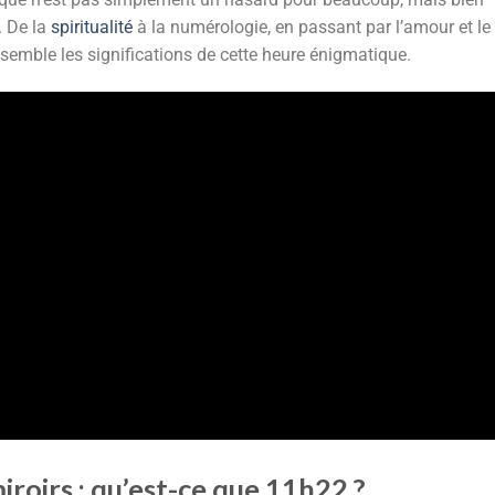
. De la
spiritualité
à la numérologie, en passant par l’amour et le
emble les significations de cette heure énigmatique.
roirs : qu’est-ce que 11h22 ?