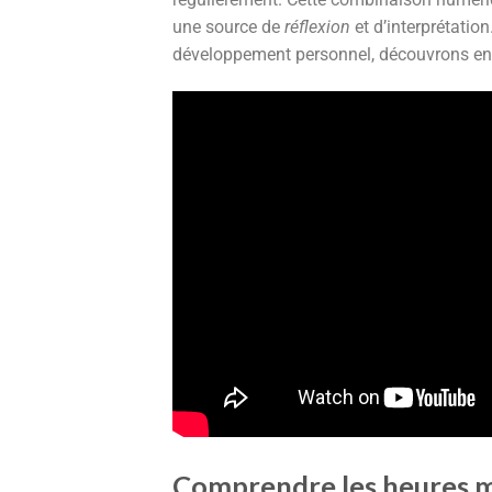
une source de
réflexion
et d’interprétation
développement personnel, découvrons ens
Comprendre les heures mi