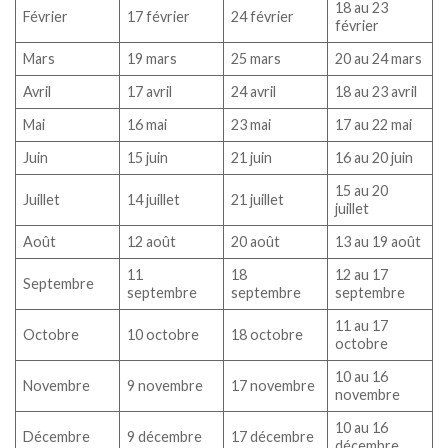
18 au 23
Février
17 février
24 février
février
Mars
19 mars
25 mars
20 au 24 mars
Avril
17 avril
24 avril
18 au 23 avril
Mai
16 mai
23 mai
17 au 22 mai
Juin
15 juin
21 juin
16 au 20 juin
15 au 20
Juillet
14 juillet
21 juillet
juillet
Août
12 août
20 août
13 au 19 août
11
18
12 au 17
Septembre
septembre
septembre
septembre
11 au 17
Octobre
10 octobre
18 octobre
octobre
10 au 16
Novembre
9 novembre
17 novembre
novembre
10 au 16
Décembre
9 décembre
17 décembre
décembre