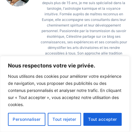
depuis plus de 15 ans, je me suis spécialisé dans la
tarologie, l'astrologie karmique et la voyance
intuitive. Formée auprès de maîtres reconnus en
Europe, elle accompagne ses consultants dans leur
cheminement spirituel et leur développement
personnel. Passionnée par la transmission du savoir
ésotérique, Célestine partage sur ce blog ses
connaissances, ses expériences et ses conseils pour
démystifier les arts divinatoires et les rendre
accessibles à tous. Son approche allie tradition
ancestrale et vision moderne, dans le respect de
l'éthique et de la bienveillance.
Nous respectons votre vie privée.
Nous utilisons des cookies pour améliorer votre expérience
de navigation, vous proposer des publicités ou des
Chakra Sacré
contenus personnalisés et analyser notre trafic. En cliquant
20h02 signification : le
(Svadhisthana) : guide
sur « Tout accepter », vous acceptez notre utilisation des
message puissant de cette
complet pour l’équilibrer et
cookies.
heure miroir inversée
le débloquer
Personnaliser
Tout rejeter
Tout accepter