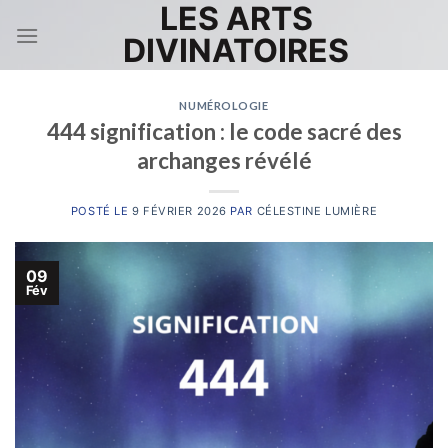
LES ARTS
Skip
to
DIVINATOIRES
content
NUMÉROLOGIE
444 signification : le code sacré des
archanges révélé
POSTÉ LE
9 FÉVRIER 2026
PAR
CÉLESTINE LUMIÈRE
09
Fév