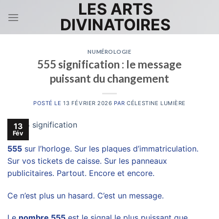
LES ARTS
Skip
to
DIVINATOIRES
content
NUMÉROLOGIE
555 signification : le message
puissant du changement
POSTÉ LE
13 FÉVRIER 2026
PAR
CÉLESTINE LUMIÈRE
13
Fév
555
sur l’horloge. Sur les plaques d’immatriculation.
Sur vos tickets de caisse. Sur les panneaux
publicitaires. Partout. Encore et encore.
Ce n’est plus un hasard. C’est un message.
Le
nombre 555
est le signal le plus puissant que