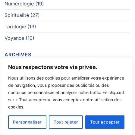
Numérologie
(19)
Spiritualité
(27)
Tarologie
(13)
Voyance
(10)
ARCHIVES
Nous respectons votre vie privée.
mai 2026
(9)
Nous utilisons des cookies pour améliorer votre expérience
avril 2026
(3)
de navigation, vous proposer des publicités ou des
contenus personnalisés et analyser notre trafic. En cliquant
mars 2026
(13)
sur « Tout accepter », vous acceptez notre utilisation des
février 2026
(20)
cookies.
janvier 2026
(12)
Personnaliser
Tout rejeter
Tout accepter
décembre 2025
(9)