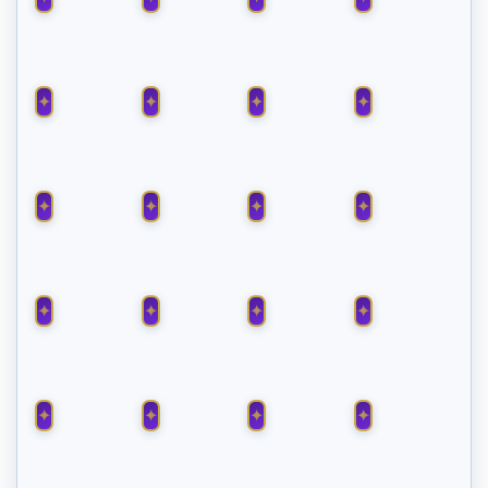
CHAMUEL
RAPHAËL
HANIEL
ISRAFEL
HAHASIAH
ZAPHKIEL
REMIEL
VEHUIAH
SAMAEL
ANAËL
SÉRAPHIEL
PHALEG
CASSIEL
IMAMIAH
URIEL
MICHAËL
NANAEL
RAGUEL
VÉHUEL
AMBRIEL