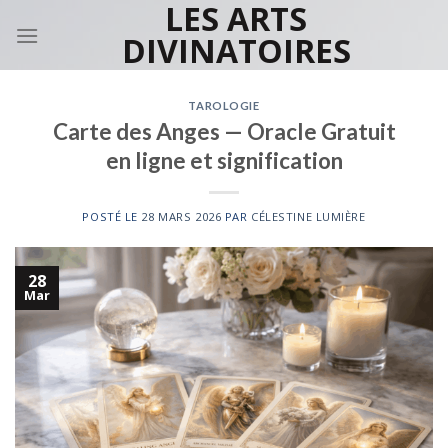
LES ARTS
Skip
to
DIVINATOIRES
content
TAROLOGIE
Carte des Anges — Oracle Gratuit
en ligne et signification
POSTÉ LE
28 MARS 2026
PAR
CÉLESTINE LUMIÈRE
28
Mar