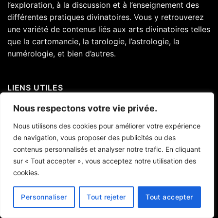
l’exploration, à la discussion et à l’enseignement des
différentes pratiques divinatoires. Vous y retrouverez
une variété de contenus liés aux arts divinatoires telles
que la cartomancie, la tarologie, l’astrologie, la
numérologie, et bien d’autres.
LIENS UTILES
Nous respectons votre vie privée.
Blog
Nous utilisons des cookies pour améliorer votre expérience
Mentions Légales
de navigation, vous proposer des publicités ou des
contenus personnalisés et analyser notre trafic. En cliquant
Nous contacter
sur « Tout accepter », vous acceptez notre utilisation des
Qui sommes nous ?
cookies.
Politique de confidentialité
Personnaliser
Tout rejeter
Tout accepter
CATÉGORIES